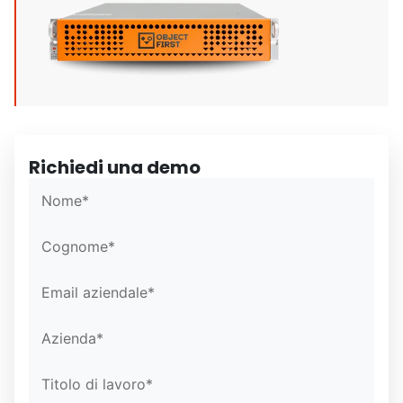
Richiedi una demo
Confirm Email*
Confirm Email*
Partner Portal
Nome*
Cognome*
Email aziendale*
Azienda*
Titolo di lavoro*