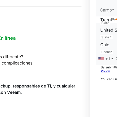
Cargo*
Tu rol*:
País*
United S
En línea
State *
Ohio
Phone*
s diferente?
+1
 complicaciones
By submitti
Policy
You can un
ackup, responsables de TI, y cualquier
 con Veeam.