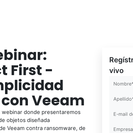
ebinar:
Confirm E
Confirm E
Partner Po
Regíst
 First -
vivo
mplicidad
Nombre
p con Veeam
Apellido
mo webinar donde presentaremos
E-mail 
 de objetos diseñada
 de Veeam contra ransomware, de
Empresa