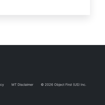
icy
MT Disclaimer
©
2026
Object First (US) Inc.