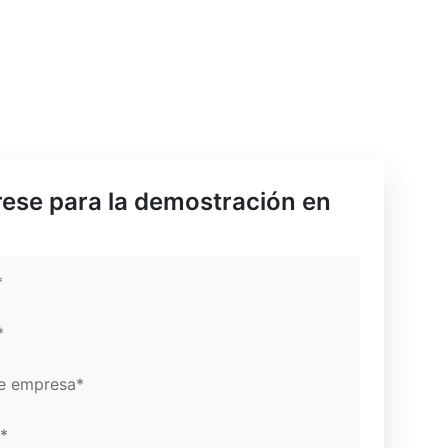
mail*
mail*
rtal
rese para la demostración en
*
*
de empresa*
*