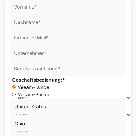
Confirm Email*
Confirm Email*
Partner Portal
Vorname*
Nachname*
Firmen-E-Mail*
Unternehmen*
Berufsbezeichnung*
Geschäftsbeziehung:*
Veeam-Kunde
Veeam-Partner
Land*
United States
State *
Ohio
Phone*