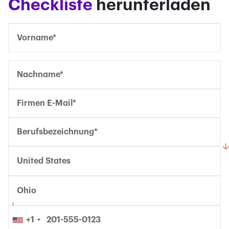
Confirm Email*
Confirm Email*
Partner Portal
Checkliste
herunterladen
United States
Ohio
+1